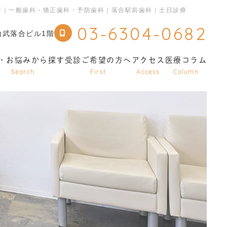
者｜一般歯科・矯正歯科・予防歯科｜落合駅前歯科｜土日診療
03-6304-0682
山武落合ビル1階
・お悩みから探す
受診ご希望の方へ
アクセス
医療コラム
Search
First
Access
Column