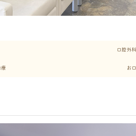
口腔外
治療
お