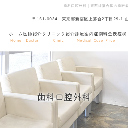
歯科口腔外科｜東西線落合駅の歯医
〒161-0034
東京都新宿区上落合2丁目29-1 
ホーム
医師紹介
クリニック紹介
診療案内
症例
料金表
症状
Home
Doctor
Clinic
Medical
Case
Price
歯科口腔外科