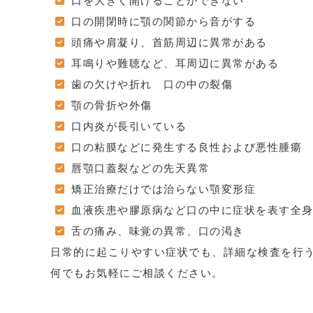
口を大きく開けることができない
口の開閉時に顎の関節から音がする
頭痛や肩凝り、首筋周辺に異常がある
耳鳴りや難聴など、耳周辺に異常がある
歯の欠けや折れ 口の中の裂傷
顎の骨折や外傷
口内炎が長引いている
口の粘膜などに発生する良性および悪性腫瘍
唇顎口蓋裂などの先天異常
矯正治療だけでは治らない顎変形症
血液疾患や膠原病など口の中に症状を表す全
舌の痛み、味覚の異常、口の渇き
日常的に起こりやすい症状でも、詳細な検査を行
何でもお気軽にご相談ください。